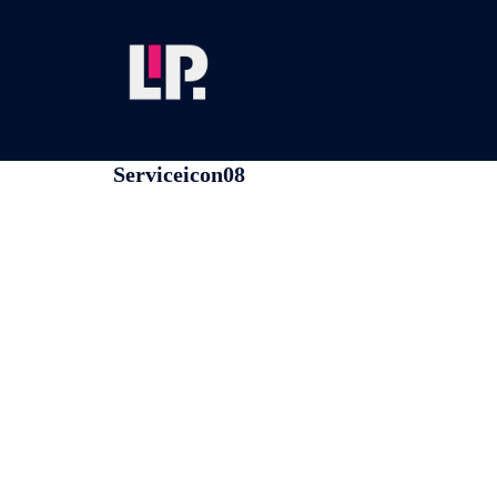
コ
ン
テ
ン
ツ
へ
ス
Serviceicon08
キ
ッ
プ