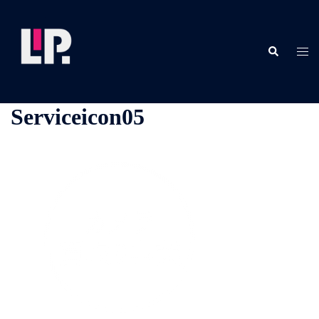
コ
ン
テ
検
ト
索
ン
グ
ツ
ル
へ
メ
Serviceicon05
ス
ニ
キ
ュ
ッ
ー
プ